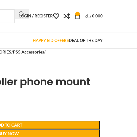
0
LOGIN / REGISTER
د.ك
0,000
HAPPY EID OFFERS
DEAL OF THE DAY
ORIES
PS5 Accessories
oller phone mount
D TO CART
BUY NOW