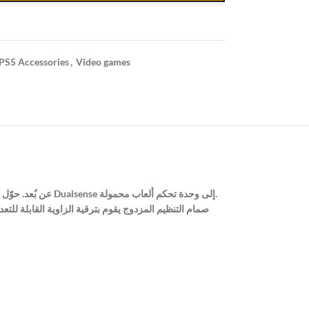
PS5 Accessories
,
Video games
【تصميم لوحدة التحكم PS5 تم تصميم مشبك تثبيت الهاتف المحمول OIVO لمرفق وحدات التحكم Playstation 5 للاستخدام مع خدمات Playstation عن بُعد. حوّل وحدة التحكم Dualsense إلى وحدة تحكم ألعاب محمولة.