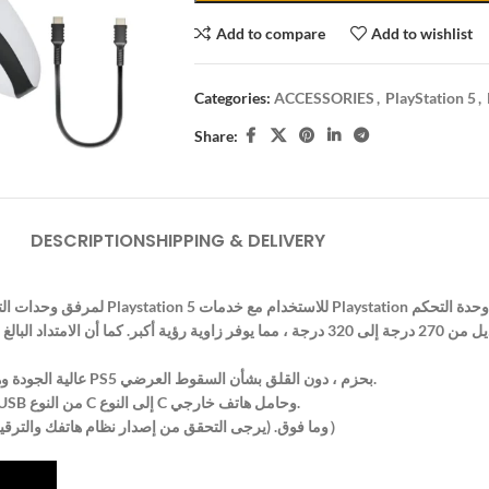
Add to compare
Add to wishlist
Categories:
ACCESSORIES
,
PlayStation 5
,
Share:
DESCRIPTION
SHIPPING & DELIVERY
【مستقر ومتين يمكن لمواد ABS عالية الجودة وهيكل القفل المغلق تمامًا إصلاح وحدات التحكم PS5 بحزم ، دون القلق بشأن السقوط العرضي.
【هدية إضافية】 تحتوي الحزمة على حامل هاتف متحكم PS5 c ، وتأتي مع كابل USB من النوع C إلى النوع C وحامل هاتف خارجي.
ملاحظة تستخدم عبر اتصال Bluetooth. دعم IOS 13.0 وما فوق ، Android 9.0 وما فوق. (يرجى التحقق من إصدار نظام هاتفك والترقية）