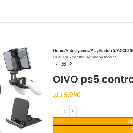
Home
Video games
PlayStation 5
ACCESS
OIVO ps5 controller phone mount
OIVO ps5 contr
د.ك
5,990
AD