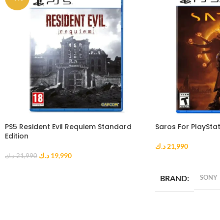
PS5 Resident Evil Requiem Standard
Saros For PlayStat
Edition
د.ك
21,990
د.ك
19,990
د.ك
21,990
ADD TO CART
ADD TO CART
BRAND
SONY