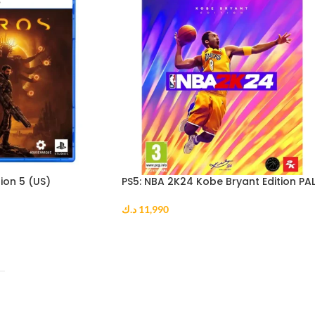
ion 5 (US)
PS5: NBA 2K24 Kobe Bryant Edition PA
د.ك
11,990
ADD TO CART