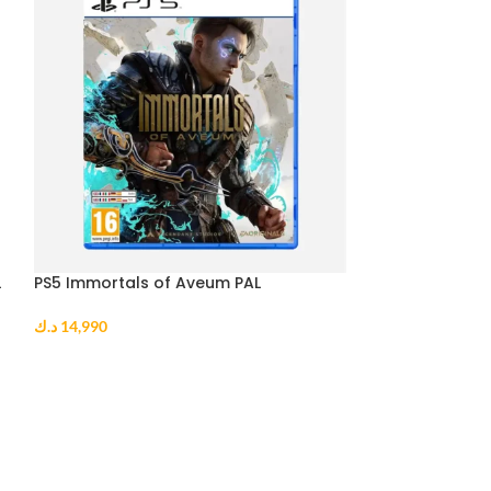
L
PS5 Immortals of Aveum PAL
PS5 Sonic Origi
د.ك
14,990
د.ك
10,990
ADD TO CART
ADD TO CART