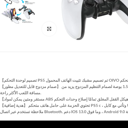
Click to enlarge
【صمام مزدوج قابل للتعديل مطور】 صمام التنظيم المزدوج يقوم بترقية الزاوية القابلة للتعديل من 270 درجة إلى 320 درجة ، مما يوفر زاوية رؤية أكبر. كما أن الامتداد البالغ 1.5 بوصة لصمام التنظيم المزدوج يزيد من
مسافة اللعب الأكثر راحة.