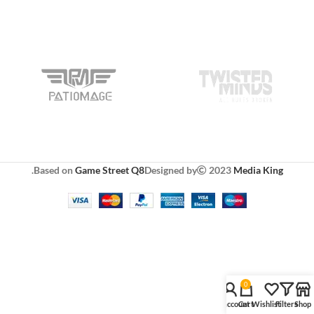
.
Based on
Game Street Q8
Designed by
2023
Media King
0
My account
Cart
Wishlist
Filters
Shop