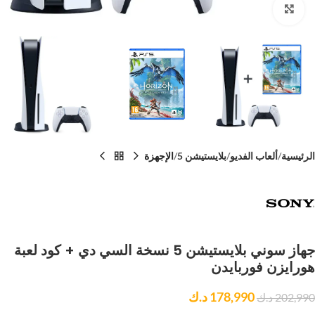
Click to enlarge
الرئيسية
ألعاب الفديو
بلايستيشن 5
الإجهزة
جهاز سوني بلايستيشن 5 نسخة السي دي + كود لعبة
هورايزن فوربايدن
178,990
د.ك
202,990
د.ك