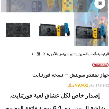
Click to enlarge
الرئيسية
ألعاب الفديو
نينتندو سويتش
الأجهزة
جهاز نينتندو سويتش – نسخة فورتنايت
99,900
د.ك
119,900
د.ك
إصدار خاص لكل عشاق لعبة فورتنايت.
شاشة إل سي دي 6.2 بوصة فائقة الوضوح.