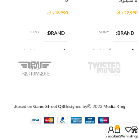
5 ستيلبوك
5
22,990
د.ك
18,990
د.ك
إضافة إلى السلة
إضافة إلى السلة
SONY
SONY
BRAND
BRAND
بلايستيشن 5
بلايستيشن 5
المنصة
المنصة
ستيلبوك
أساسي
الإصدار
الإصدار
أكشن
أكشن
نوع اللعبة
نوع اللعبة
.
Based on
Game Street Q8
Designed by
2023
Media King
0
My account
Cart
Wishlist
Shop