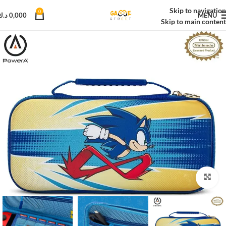
Skip to navigation
0
MENU
0,000
د.ك
Skip to main content
Click to enlarge