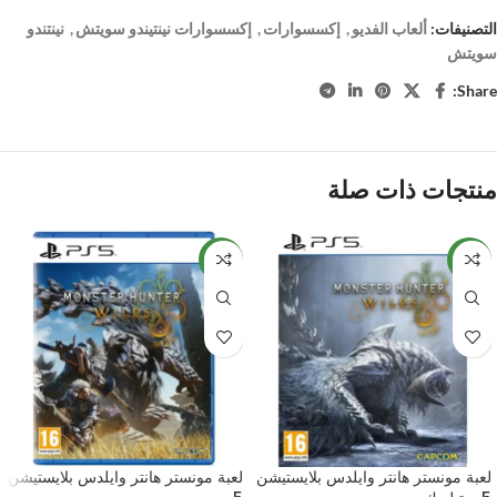
التصنيفات:
ألعاب الفديو
,
إكسسوارات
,
إكسسوارات نينتيندو سويتش
,
نينتندو
سويتش
Share:
منتجات ذات صلة
NEW
NEW
لعبة مونستر هانتر وايلدس بلايستيشن
لعبة مونستر هانتر وايلدس بلايستيشن