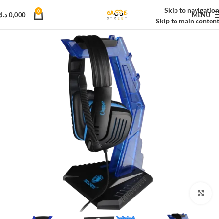
Skip to navigation
0
MENU
0,000
د.ك
Skip to main content
Click to enlarge