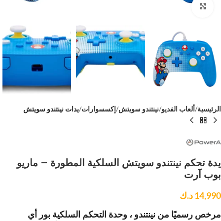
Click to enlarge
الرئيسية
ألعاب الفديو
نينتندو سويتش
إكسسوارات
يدات نينتندو سويتش
يدة تحكم نينتندو سويتش السلكية المطورة – ماريو
بوب آرت
14,990
د.ك
مرخص رسميًا من نينتندو ، وحدة التحكم السلكية بور أي