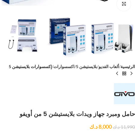
Click to enlarge
الرئيسية
ألعاب الفديو
بلايستيشن 5
اكسسوارات
إكسسوارات بلايستيشن 5
حامل ومبرد جهاز ويدات بلايستيشن 5 من أويفو
8,000
د.ك
11,990
د.ك